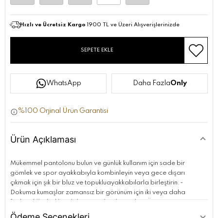
Hızlı ve Ücretsiz Kargo
1900 TL ve Üzeri Alışverişlerinizde
SEPETE EKLE
WhatsApp
Daha Fazla
Only
%100 Orjinal Ürün Garantisi
Ürün Açıklaması
Mükemmel pantolonu bulun ve günlük kullanım için sade bir
gömlek ve spor ayakkabıyla kombinleyin veya gece dışarı
çıkmak için şık bir bluz ve topukluayakkabılarla birleştirin.-
Dokuma kumaşlar zamansız bir görünüm için iki veya daha
fazla ipliğin birlikte dokunmasıyla oluşturulur.-Ürün Tipi:
Pantolon-Kapatma: Düğme ve fermuar-Bel: Orta bel-Paça
Ödeme Seçenekleri