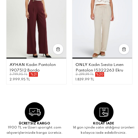
AYHAN
Kadın Pantolon
ONLY
Kadın Sıesta Lınen
1907512 Bordo
Pantolon 15322263 Ekru
3.799,95 TL
2.299,99 TL
%21
%20
2.999,95 TL
1.839,99 TL
ÜCRETSİZ KARGO
KOLAY İADE
1900 TL ve Üzeri sporight.com
14 gün içinde satın aldığınız ürünleri
alışverişlerinizde kargo ücretsiz.
kolayca iade edebilirsiniz.