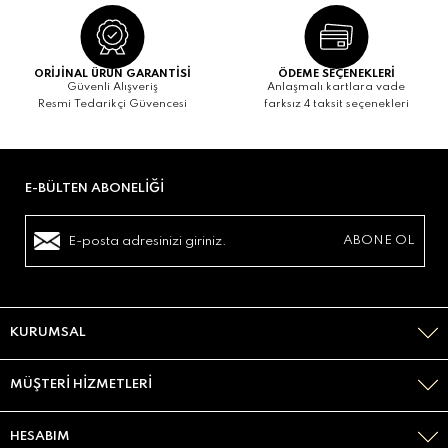
ORİJİNAL ÜRÜN GARANTİSİ
ÖDEME SEÇENEKLERİ
Güvenli Alışveriş
Anlaşmalı kartlara vade
Resmi Tedarikçi Güvencesi
farksız 4 taksit seçenekleri
E-BÜLTEN ABONELIĞI
KURUMSAL
MÜŞTERI HIZMETLERI
HESABIM