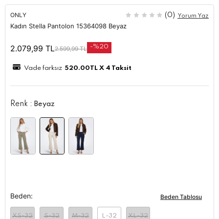
ONLY
(0)
Yorum Yaz
Kadın Stella Pantolon 15364098 Beyaz
2.079,99
TL
-%20
2.599,99
TL
Vade farksız
520.00
TL X 4 Taksit
Renk :
Beyaz
Beden:
Beden Tablosu
XS-32
S-32
M-32
L-32
XL-32