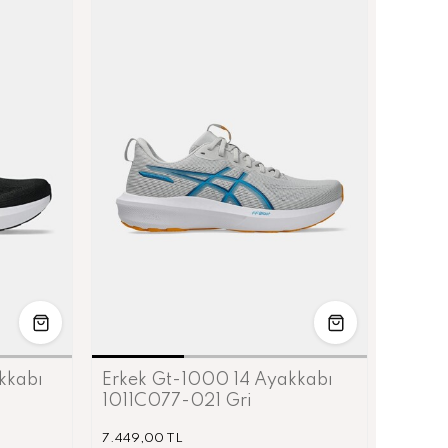
5
38
39
39.5
40
40.5
42
42.5
kkabı
Erkek Gt-1000 14 Ayakkabı
Kadın
1011C077-021 Gri
1012B
7.449,00 TL
6.699,