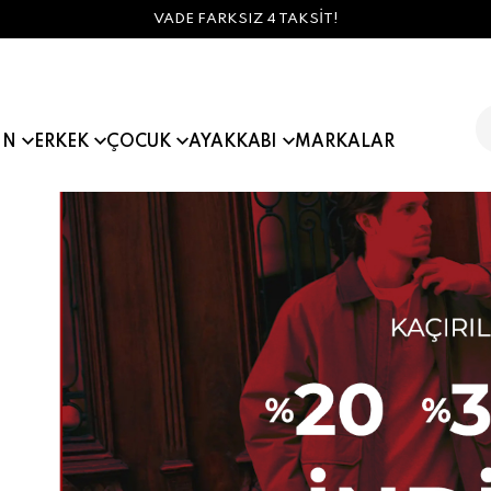
1900 TL ÜZERİ ÜCRETSİZ KARGO
IN
ERKEK
ÇOCUK
AYAKKABI
MARKALAR