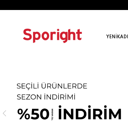
YENI
KAD