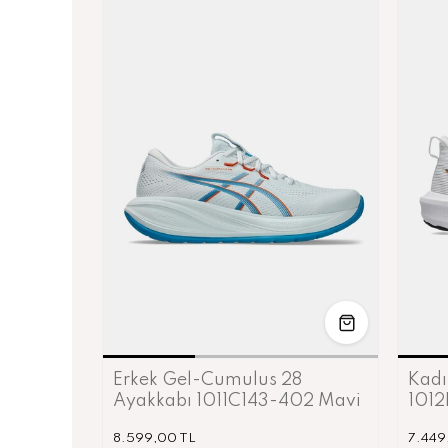
5
43.5
44
46
40.5
42
42.5
44
8
Erkek Gel-Cumulus 28
Kadı
0 Yeşil
Ayakkabı 1011C143-402 Mavi
1012
8.599,00 TL
7.449