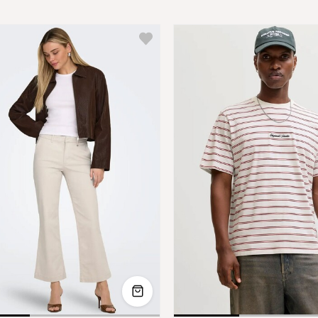
L-32
M