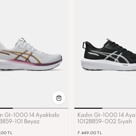
36
37
37.5
38
39
39.5
40
36
37
37.
n Gt-1000 14 Ayakkabı
Kadın Gt-1000 14 Aya
B859-101 Beyaz
1012B859-002 Siyah
,00 TL
7.449,00 TL