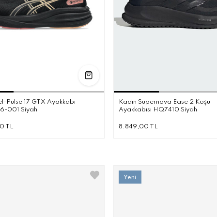
37
37.5
38
39
39.5
40
40.5
41.5
36
36.5
37.5
3
l-Pulse 17 GTX Ayakkabı
Kadın Supernova Ease 2 Koşu
6-001 Siyah
Ayakkabısı HQ7410 Siyah
0 TL
8.849,00 TL