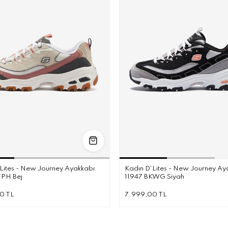
36
36.5
37
37.5
38
38.5
39
40
36
36.5
37
37
Lites - New Journey Ayakkabı
Kadın D'Lites - New Journey Ay
TPH Bej
11947 BKWG Siyah
0 TL
7.999,00 TL