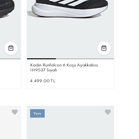
8
38.5
39.5
40
40.5
36
36.5
37.5
38
38.5
39.5
40
Kadın Runfalcon 6 Koşu Ayakkabısı
IH9537 Siyah
4.499,00 TL