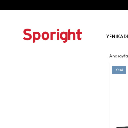
YENI
KAD
Anasayfa