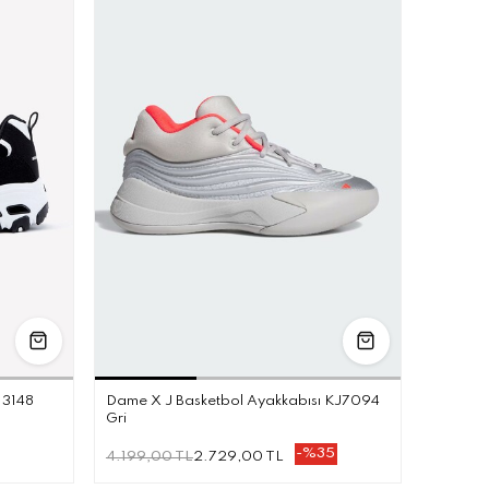
.5
38
38.5
39
40
36
36.5
37.5
38
38.5
13148
Dame X J Basketbol Ayakkabısı KJ7094
Gri
-%35
4.199,00 TL
2.729,00 TL