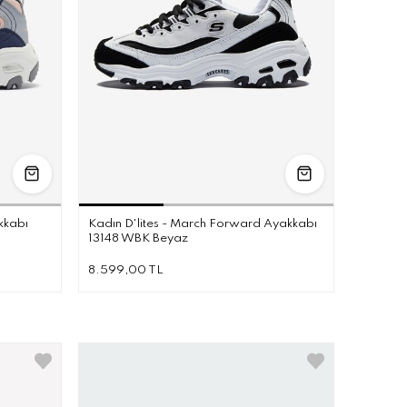
37.5
38
38.5
40
36
36.5
37
37.5
38
38.5
39
40
kkabı
Kadın D'lites - March Forward Ayakkabı
13148 WBK Beyaz
8.599,00 TL