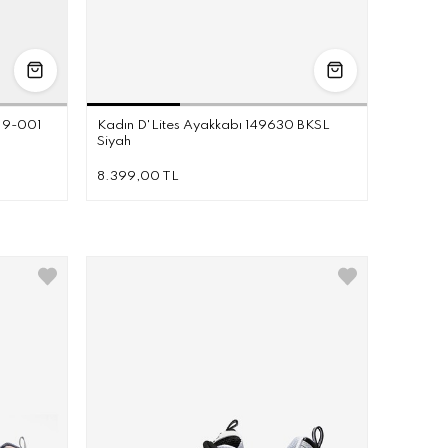
7
37.5
38
36
36.5
37
37.5
38
38.5
39
40
19-001
Kadın D'Lites Ayakkabı 149630 BKSL
Siyah
8.399,00 TL