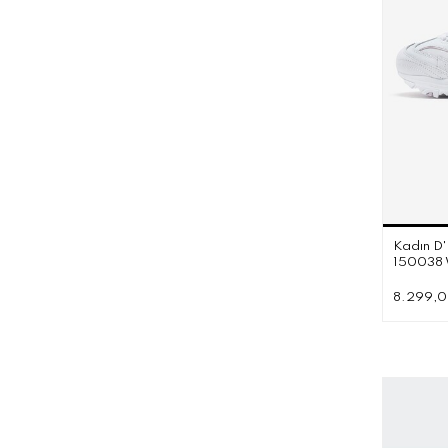
Kadın D'
150038
8.299,0