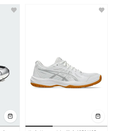
8
38.5
39.5
40
40.5
36
37
37.5
38
39
39.5
40