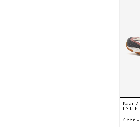
Kadın D'
11947 N
7.999,0