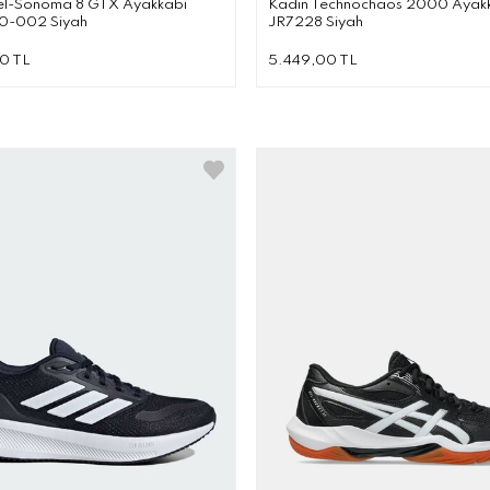
el-Sonoma 8 GTX Ayakkabı
Kadın Technochaos 2000 Ayak
0-002 Siyah
JR7228 Siyah
0 TL
5.449,00 TL