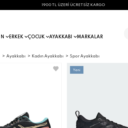
1900 TL ÜZERİ ÜCRETSİZ KARGO
IN
ERKEK
ÇOCUK
AYAKKABI
MARKALAR
Ayakkabı
Kadın Ayakkabı
Spor Ayakkabı