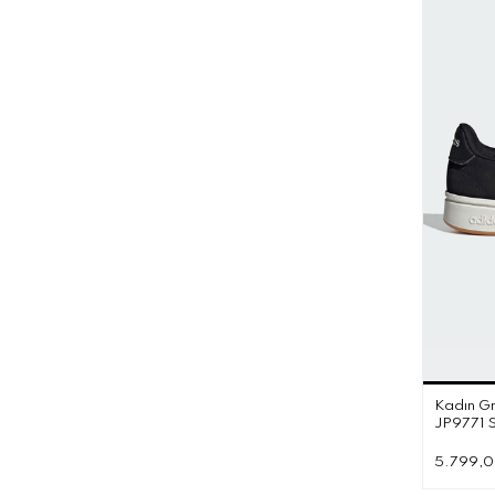
Kadın G
JP9771 
5.799,0