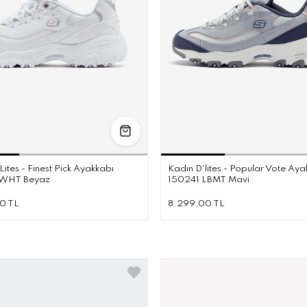
36
36.5
37
37.5
38
38.5
39
40
36
36.5
37
Lites - Finest Pick Ayakkabı
Kadın D'lites - Popular Vote Aya
 WHT Beyaz
150241 LBMT Mavi
0 TL
8.299,00 TL