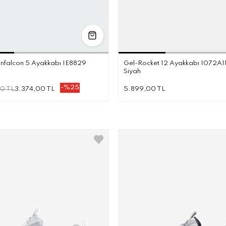
36.5
38
38.5
39.5
40
40.5
41.5
42
42.5
43.5
44
36
3
nfalcon 5 Ayakkabı IE8829
Gel-Rocket 12 Ayakkabı 1072A1
Siyah
-%25
0 TL
3.374,00 TL
5.899,00 TL