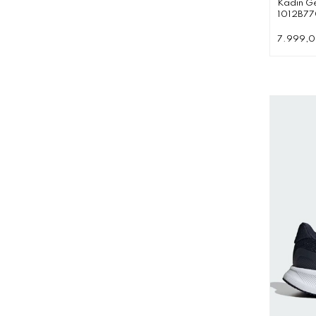
Kadın G
1012B77
7.999,0