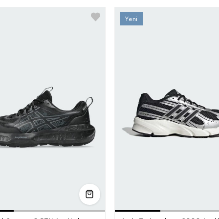
37
37.5
38
39
39.5
40
40.5
41.5
36
36.5
37.5
3