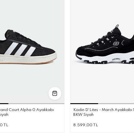
36
36.5
37.5
38
38.5
39.5
40
36
36.5
37
37
rand Court Alpha 0 Ayakkabı
Kadın D'Lites - March Ayakkabı 
Siyah
BKW Siyah
0 TL
8.599,00 TL