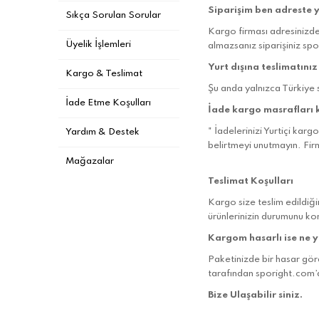
Siparişim ben adreste 
Sıkça Sorulan Sorular
Kargo firması adresinizde 
Üyelik İşlemleri
almazsanız siparişiniz
spo
Yurt dışına teslimatınız
Kargo & Teslimat
Şu anda yalnızca Türkiye sı
İade Etme Koşulları
İade kargo masrafları 
" İadelerinizi Yurtiçi ka
Yardım & Destek
belirtmeyi unutmayın. Fir
Mağazalar
Teslimat Koşulları
Kargo size teslim edildiği
ürünlerinizin durumunu kon
Kargom hasarlı ise ne 
Paketinizde bir hasar gör
tarafından
sporight.com
’
Bize Ulaşabilir siniz.