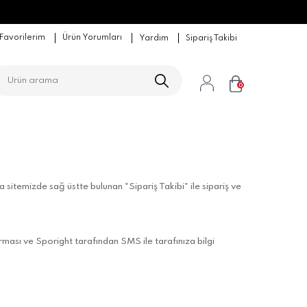
Favorilerim
Ürün Yorumları
Yardım
Sipariş Takibi
0
ca sitemizde sağ üstte bulunan "Sipariş Takibi" ile sipariş ve
irması ve
Sporight
tarafından SMS ile tarafınıza bilgi