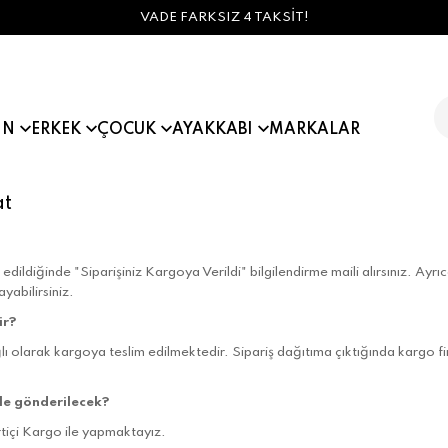
VADE FARKSIZ 4 TAKSİT!
IN
ERKEK
ÇOCUK
AYAKKABI
MARKALAR
at
edildiğinde "Siparişiniz Kargoya Verildi" bilgilendirme maili alırsınız. Ayrı
abilirsiniz.
ir?
lı olarak kargoya teslim edilmektedir. Sipariş dağıtıma çıktığında kargo f
ile gönderilecek?
tiçi Kargo ile yapmaktayız.