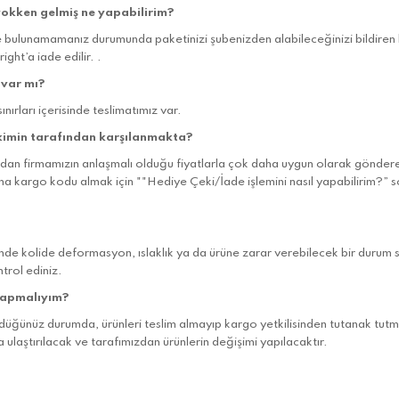
yokken gelmiş ne yapabilirim?
bulunamamanız durumunda paketinizi şubenizden alabileceğinizi bildiren bir
right
’a iade edilir. .
 var mı?
nırları içerisinde teslimatımız var.
kimin tarafından karşılanmakta?
rgodan firmamızın anlaşmalı olduğu fiyatlarla çok daha uygun olarak gönder
ma kargo kodu almak için ""Hediye Çeki/İade işlemini nasıl yapabilirim?” s
nde kolide deformasyon, ıslaklık ya da ürüne zarar verebilecek bir durum söz
trol ediniz.
yapmalıyım?
düğünüz durumda, ürünleri teslim almayıp kargo yetkilisinden tutanak tutmas
a ulaştırılacak ve tarafımızdan ürünlerin değişimi yapılacaktır.