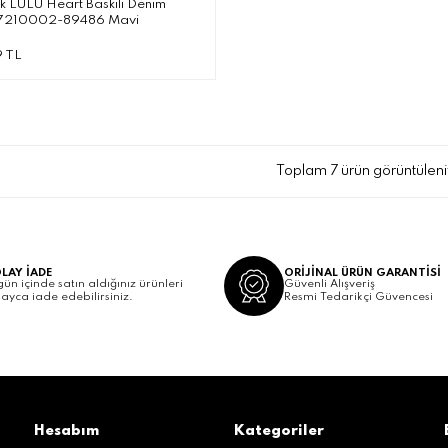
k LULU Heart Baskılı Denim
7210002-89486 Mavi
9 TL
Toplam 7 ürün görüntüleni
LAY İADE
ORİJİNAL ÜRÜN GARANTİSİ
gün içinde satın aldığınız ürünleri
Güvenli Alışveriş
layca iade edebilirsiniz.
Resmi Tedarikçi Güvencesi
Hesabım
Kategoriler