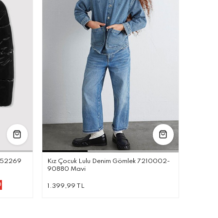
Ş
12 YAŞ
13 YAŞ
14 YAŞ
4-5
5-6
7-8
5352269
Kız Çocuk Lulu Denim Gömlek 7210002-
90880 Mavi
0
1.399,99 TL