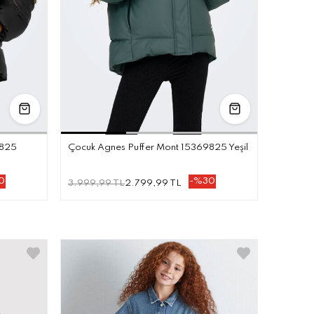
YAŞ
10 YAŞ
11 YAŞ
8 YAŞ
10 YAŞ
13 YAŞ
9825
Çocuk Agnes Puffer Mont 15369825 Yeşil
0
-%30
3.999,99 TL
2.799,99 TL