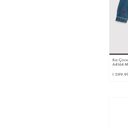
Kız Çoc
A4164 M
1.599,9