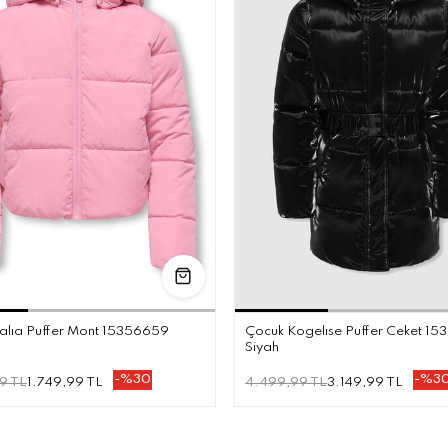
6 YAŞ
8 YAŞ
10 YAŞ
11 YAŞ
12 YAŞ
7 YAŞ
11 YA
alıa Puffer Mont 15356659
Çocuk Kogelıse Puffer Ceket 1
Siyah
-%30
-%3
9 TL
1.749,99 TL
4.499,99 TL
3.149,99 TL