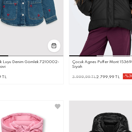
4-5
5-6
7-8
9-10
11-12
13-14
8 YAŞ
9 
uk Luyu Denim Gömlek 7210002-
Çocuk Agnes Puffer Mont 1536
avi
Siyah
-%3
9 TL
3.999,99 TL
2.799,99 TL