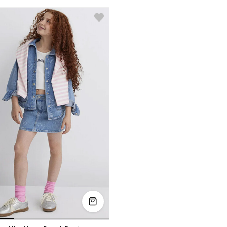
3-4
4-5
5-6
13-14