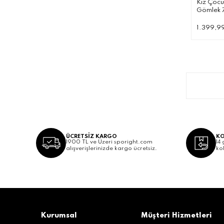
Kız Çocu
Gömlek 
1.399,9
ÜCRETSİZ KARGO
KO
1900 TL ve Üzeri sporight.com
14 
alışverişlerinizde kargo ücretsiz.
ko
Kurumsal
Müşteri Hizmetleri