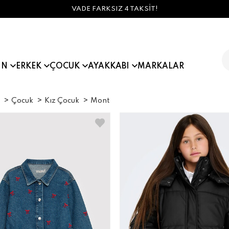
IN
ERKEK
ÇOCUK
AYAKKABI
MARKALAR
Çocuk
Kız Çocuk
Mont