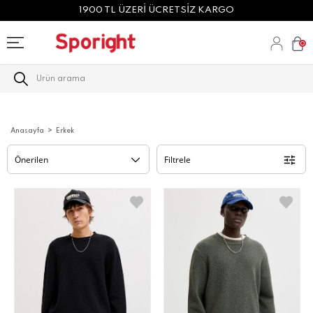
1900 TL ÜZERİ ÜCRETSİZ KARGO
0
Anasayfa
Erkek
Filtrele