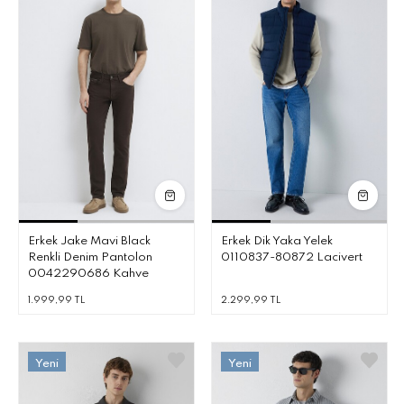
Erkek Jake Mavi Black
Erkek Dik Yaka Yelek
Renkli Denim Pantolon
0110837-80872 Lacivert
0042290686 Kahve
1.999,99 TL
2.299,99 TL