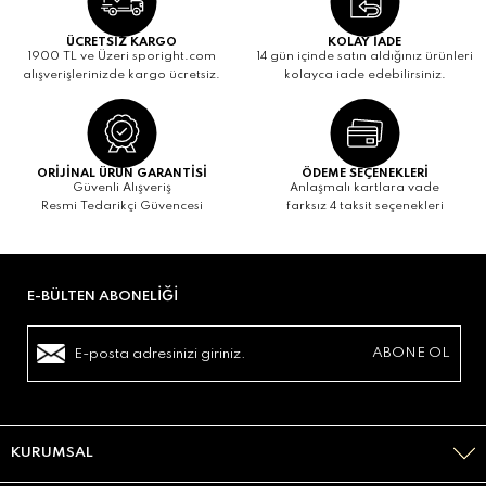
ÜCRETSİZ KARGO
KOLAY İADE
1900 TL ve Üzeri sporight.com
14 gün içinde satın aldığınız ürünleri
alışverişlerinizde kargo ücretsiz.
kolayca iade edebilirsiniz.
ORİJİNAL ÜRÜN GARANTİSİ
ÖDEME SEÇENEKLERİ
Güvenli Alışveriş
Anlaşmalı kartlara vade
Resmi Tedarikçi Güvencesi
farksız 4 taksit seçenekleri
E-BÜLTEN ABONELIĞI
KURUMSAL