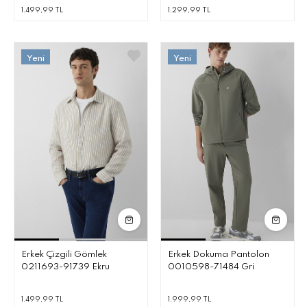
1.499,99 TL
1.299,99 TL
Erkek Çizgili Gömlek
Erkek Dokuma Pantolon
0211693-91739 Ekru
0010598-71484 Gri
1.499,99 TL
1.999,99 TL