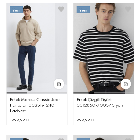
Erkek Marcus Classic Jean
Erkek Çizgili Tişört
Pantolon 0035191240
0612860-70057 Siyah
Lacivert
1.999,99 TL
999,99 TL