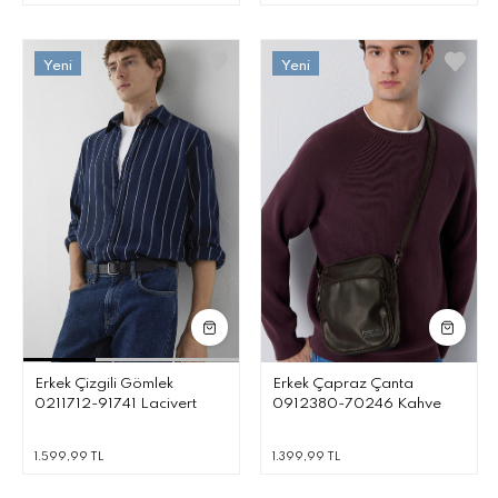
Erkek Çizgili Gömlek
Erkek Çapraz Çanta
0211712-91741 Lacivert
0912380-70246 Kahve
1.599,99 TL
1.399,99 TL