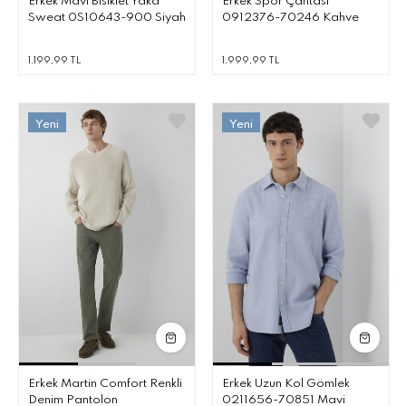
Erkek Mavi Bisiklet Yaka
Erkek Spor Çantası
Sweat 0S10643-900 Siyah
0912376-70246 Kahve
1.199,99 TL
1.999,99 TL
Erkek Martin Comfort Renkli
Erkek Uzun Kol Gömlek
Denim Pantolon
0211656-70851 Mavi