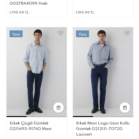
00378A4099 Haki
1.799,99 TL
1.199,99 TL
Erkek Çizgili Gömlek
Erkek Mavi Logo Uzun Kollu
0211693-91740 Mavi
Gömlek 0212111-70720
Lacivert