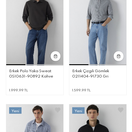
Erkek Polo Yaka Sweat
Erkek Çizgili Gömlek
0S10631-90892 Kahve
0211404-91730 Gri
1.999,99 TL
1.599,99 TL