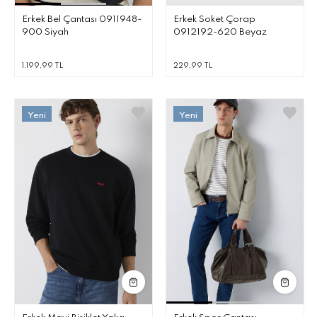
Erkek Bel Çantası 0911948-
Erkek Soket Çorap
900 Siyah
0912192-620 Beyaz
1.199,99 TL
229,99 TL