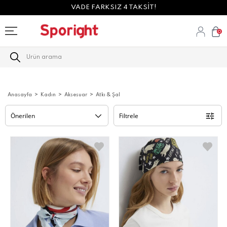
VADE FARKSIZ 4 TAKSİT!
0
Anasayfa
Kadın
Aksesuar
Atkı & Şal
Filtrele