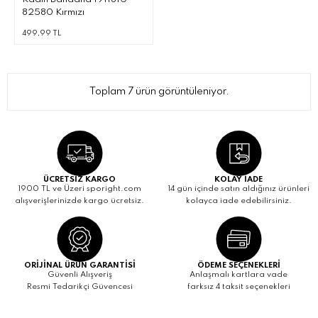
82580 Kırmızı
499,99 TL
Toplam 7 ürün görüntüleniyor.
ÜCRETSİZ KARGO
KOLAY İADE
1900 TL ve Üzeri sporight.com
14 gün içinde satın aldığınız ürünleri
alışverişlerinizde kargo ücretsiz.
kolayca iade edebilirsiniz.
ORİJİNAL ÜRÜN GARANTİSİ
ÖDEME SEÇENEKLERİ
Güvenli Alışveriş
Anlaşmalı kartlara vade
Resmi Tedarikçi Güvencesi
farksız 4 taksit seçenekleri