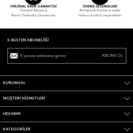
ORİJİNAL ÜRÜN GARANTİSİ
ÖDEME SEÇENEKLERİ
Güvenli Alışveriş
Anlaşmalı kartlara vade
Resmi Tedarikçi Güvencesi
farksız 4 taksit seçenekleri
E-BÜLTEN ABONELIĞI
KURUMSAL
MÜŞTERI HIZMETLERI
HESABIM
KATEGORILER