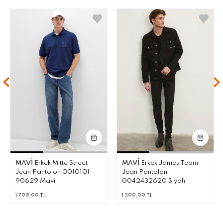
MAVI
Erkek Mıtte Street
MAVI
Erkek James Team
Jean Pantolon 0010101-
Jean Pantolon
90629 Mavi
0042432620 Siyah
1.799,99 TL
1.399,99 TL