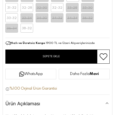
31-32
32-28
32-30
32-32
33-28
33-30
33-32
33-34
34-30
34-32
34-34
36-32
36-34
38-32
Hızlı ve Ücretsiz Kargo
1900 TL ve Üzeri Alışverişlerinizde
SEPETE EKLE
WhatsApp
Daha Fazla
Mavi
%100 Orjinal Ürün Garantisi
Ürün Açıklaması