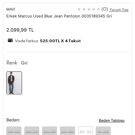
MAVI
(0)
Yorum Yaz
Erkek Marcus Used Blue Jean Pantolon 0035189345 Gri
2.099,99
TL
Vade farksız
525.00
TL X 4 Taksit
Renk :
Gri̇
Beden:
Beden Tablosu
29-30
29-32
30-28
30-30
30-32
31-30