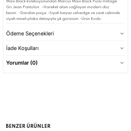
Mavi Black koleksiyonundan Marcus Mavi Black Puslu Vintage
Gri Jean Pantolon. -Hareket alanı sağlayan modern düz
kesim. -Daralan paça.-Siyah beyaz selvedge ve saat cebinde
siyah mineli plaka detayıyla şık görünüm.-Ürün Kodu:
0035189345-Kumaş Bilgileri-%98 Pamuk-%2 Elastan-
Manken Ölçüleri-Jean: Bel: 31 Boy: 32 Üst: L-Boy: 189.5 cm Bel:
Ödeme Seçenekleri
80 cm Göğüs: 98 cm Kalça: 98 cm-Menşei: Türkiye
İade Koşulları
Yorumlar (0)
BENZER ÜRÜNLER