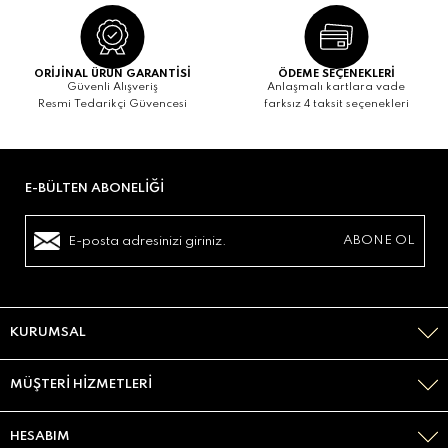
ORİJİNAL ÜRÜN GARANTİSİ
ÖDEME SEÇENEKLERİ
Güvenli Alışveriş
Anlaşmalı kartlara vade
Resmi Tedarikçi Güvencesi
farksız 4 taksit seçenekleri
E-BÜLTEN ABONELIĞI
KURUMSAL
MÜŞTERI HIZMETLERI
HESABIM