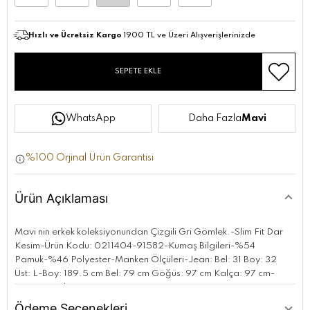
Hızlı ve Ücretsiz Kargo
1900 TL ve Üzeri Alışverişlerinizde
SEPETE EKLE
WhatsApp
Daha Fazla
Mavi
%100 Orjinal Ürün Garantisi
Ürün Açıklaması
Mavi nin erkek koleksiyonundan Çizgili Gri Gömlek.-Slim Fit Dar
Kesim-Ürün Kodu: 0211404-91582-Kumaş Bilgileri-%54
Pamuk-%46 Polyester-Manken Ölçüleri-Jean: Bel: 31 Boy: 32
Üst: L-Boy: 189.5 cm Bel: 79 cm Göğüs: 97 cm Kalça: 97 cm-
Menşei: Türkiye
Ödeme Seçenekleri