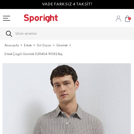
VADE FARKSIZ 4 TAKSİT!
0
Anasayfa
Erkek
Üst Giyim
Gömlek
Erkek Çizgili Gömlek 0211404-91582 Bej