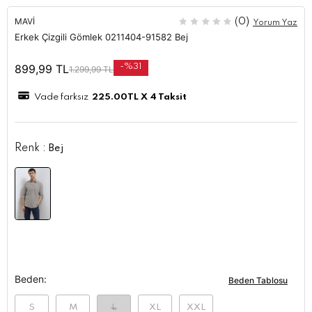
MAVI
(0)
Yorum Yaz
Erkek Çizgili Gömlek 0211404-91582 Bej
899,99
TL
-%31
1.299,99
TL
Vade farksız
225.00
TL X 4 Taksit
Renk :
Bej
Beden:
Beden Tablosu
S
M
L
XL
XXL