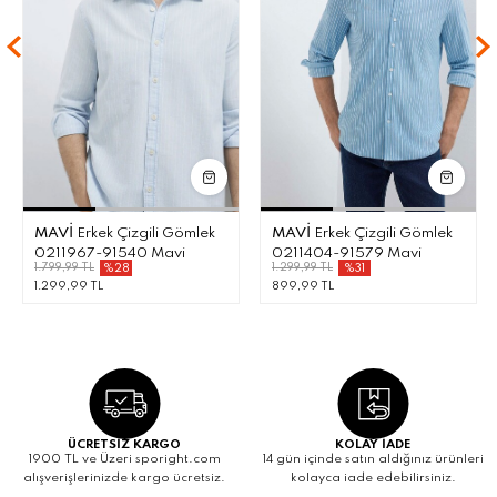
MAVI
Erkek Çizgili Gömlek
MAVI
Erkek Çizgili Gömlek
0211967-91540 Mavi
0211404-91579 Mavi
1.799,99 TL
1.299,99 TL
%28
%31
1.299,99 TL
899,99 TL
ÜCRETSİZ KARGO
KOLAY İADE
1900 TL ve Üzeri sporight.com
14 gün içinde satın aldığınız ürünleri
alışverişlerinizde kargo ücretsiz.
kolayca iade edebilirsiniz.