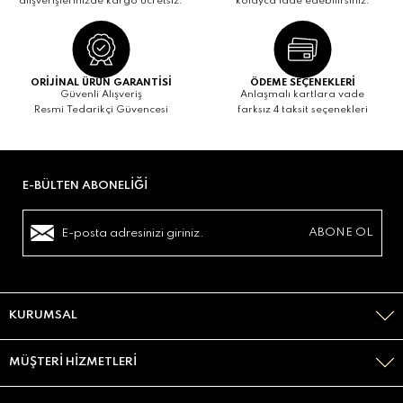
alışverişlerinizde kargo ücretsiz.
kolayca iade edebilirsiniz.
ORİJİNAL ÜRÜN GARANTİSİ
ÖDEME SEÇENEKLERİ
Güvenli Alışveriş
Anlaşmalı kartlara vade
Resmi Tedarikçi Güvencesi
farksız 4 taksit seçenekleri
E-BÜLTEN ABONELIĞI
KURUMSAL
MÜŞTERI HIZMETLERI