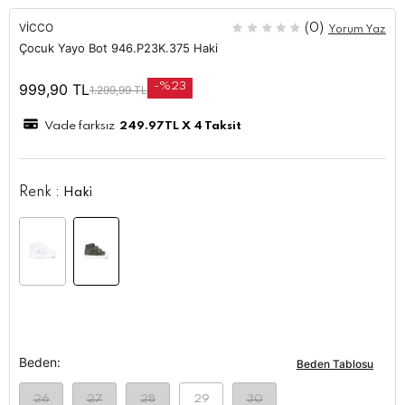
VICCO
(0)
Yorum Yaz
Çocuk Yayo Bot 946.P23K.375 Haki
999,90
TL
-%23
1.299,99
TL
Vade farksız
249.97
TL X 4 Taksit
Renk :
Haki̇
Beden:
Beden Tablosu
26
27
28
29
30