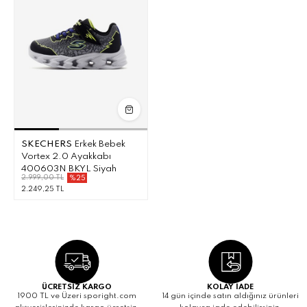
SKECHERS
Erkek Bebek
Vortex 2.0 Ayakkabı
400603N BKYL Siyah
2.999,00 TL
%25
2.249,25 TL
ÜCRETSİZ KARGO
KOLAY İADE
1900 TL ve Üzeri sporight.com
14 gün içinde satın aldığınız ürünleri