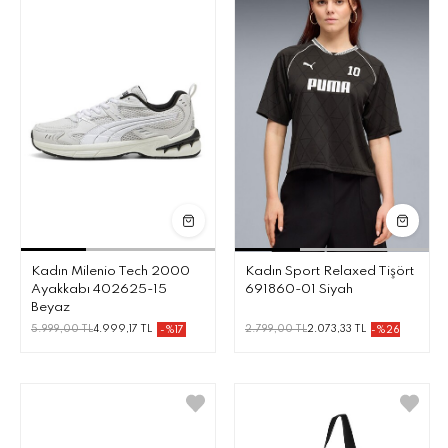
Kadın Milenio Tech 2000
Kadın Sport Relaxed Tişört
Ayakkabı 402625-15
691860-01 Siyah
Beyaz
5.999,00 TL
4.999,17 TL
2.799,00 TL
2.073,33 TL
-%17
-%26