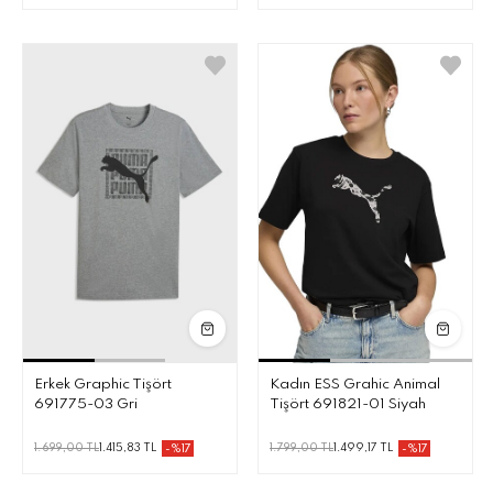
Erkek Graphic Tişört
Kadın ESS Grahic Animal
691775-03 Gri
Tişört 691821-01 Siyah
1.699,00 TL
1.415,83 TL
1.799,00 TL
1.499,17 TL
-%17
-%17