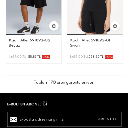
Kadın Atlet 691893-02
Kadın Atlet 691893-01
Beyaz
Siyah
1.699,00 TL
1.415,83 TL
1.699,00 TL
1.258,52 TL
-%17
-%26
Toplam 170 ürün görüntüleniyor.
E-BÜLTEN ABONELIĞI