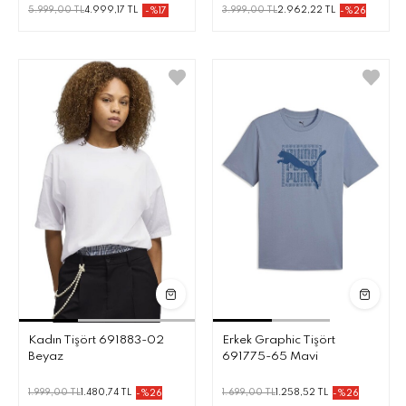
5.999,00 TL
4.999,17 TL
3.999,00 TL
2.962,22 TL
-%17
-%26
Kadın Tişört 691883-02
Erkek Graphic Tişört
Beyaz
691775-65 Mavi
1.999,00 TL
1.480,74 TL
1.699,00 TL
1.258,52 TL
-%26
-%26