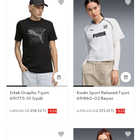
Erkek Graphic Tişört
Kadın Sport Relaxed Tişört
691775-01 Siyah
691860-02 Beyaz
1.699,00 TL
1.258,52 TL
2.799,00 TL
2.073,33 TL
-%26
-%26