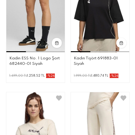
Kadın ESS No. 1 Logo Şort
Kadın Tişört 691883-01
682440-01 Siyah
Siyah
1.699,00 TL
1.258,52 TL
1.999,00 TL
1.480,74 TL
-%26
-%26