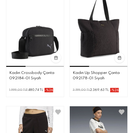
Kadın Crossbody Çanta
Kadın Up Shopper Çanta
092184-01 Siyah
092178-01 Siyah
1.999,00 TL
1.480,74 TL
3.199,00 TL
2.369,63 TL
-%26
-%26