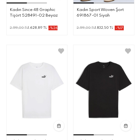
Kadın Since 48 Graphic
Kadın Sport Woven Şort
Tişört 528491-02 Beyaz
691867-01 Siyah
2.199,00 TL
1.628,89 TL
2.199,00 TL
1.832,50 TL
-%26
-%17