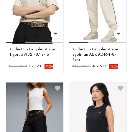
Kadın ESS Graphic Animal
Kadın ESS Graphıc Animal
Tişört 691821-87 Ekru
Eşofman Alt 692464-87
Ekru
1.799,00 TL
1.332,59 TL
3.199,00 TL
2.369,63 TL
-%26
-%26