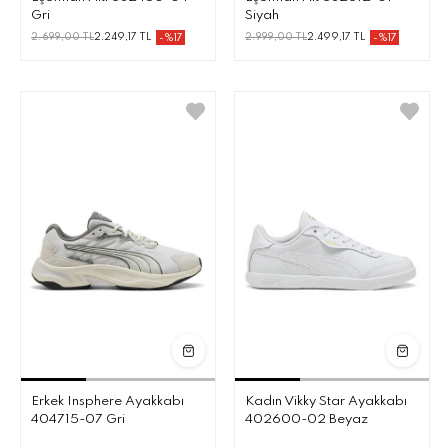
Gri
Siyah
2.699,00 TL
2.249,17 TL
2.999,00 TL
2.499,17 TL
-%17
-%17
Erkek Insphere Ayakkabı
Kadın Vikky Star Ayakkabı
404715-07 Gri
402600-02 Beyaz