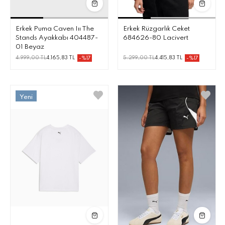
Erkek Puma Caven Iıı The
Erkek Rüzgarlık Ceket
Stands Ayakkabı 404487-
684626-80 Lacivert
01 Beyaz
4.999,00 TL
4.165,83 TL
5.299,00 TL
4.415,83 TL
-%17
-%17