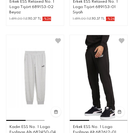
Erkek ESS Relaxed No. 1
Erkek ESS Relaxed No. 1
Logo Tişört 689153-02
Logo Tişört 689153-01
Beyaz
Siyah
1.499,00 TL
1.110,37 TL
1.499,00 TL
1.110,37 TL
-%26
-%26
Kadın ESS No. 1 Logo
Erkek ESS No. 1 Logo
Eşofman Altı 682450-04
Eşofman Alt 682612-01