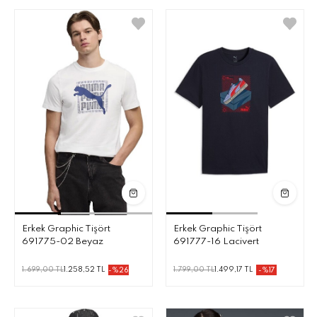
Erkek Graphic Tişört
Erkek Graphic Tişört
691775-02 Beyaz
691777-16 Lacivert
1.699,00 TL
1.258,52 TL
1.799,00 TL
1.499,17 TL
-%26
-%17