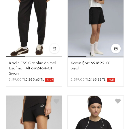
Kadın ESS Graphıc Animal
Kadın Şort 691892-01
Eşofman Alt 692464-01
Siyah
Siyah
3.199,00 TL
2.369,63 TL
2.599,00 TL
2.165,83 TL
-%26
-%17